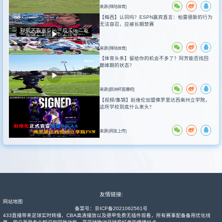
来源:[咪咕体育]
【梅西】认同吗？ESPN嘉宾直言：帕雷德斯的行为
无法容忍，应被长期禁赛
来源:[咪咕体育]
【体育头条】留给你的机会不多了？阿芳能否找回
巅峰期的状态？
来源:[欧洲杯直播吧]
【视频/集锦】赵维伦加盟佛罗里达西南州立学院，
这所学校到底什么来头？
来源:[网友上传]
友情链接:
网站地图
备案号：
京ICP备2021062561号
433直播带来足球实时转播、CBA高清播放以及德甲免费无插件观看，所有赛事配备备用优化线