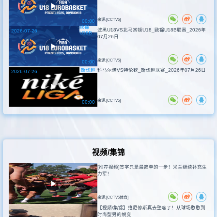
来源:[CCTV5]
00:00
欧锦
波黑U18VS北马其顿U18_欧锦U18B联赛_2026年
2026-07-26
U18B
07月26日
来源:[CCTV5]
00:00
斯伐超
科马尔诺VS特伦钦_斯伐超联赛_2026年07月26日
2026-07-26
来源:[CCTV5]
00:00
视频/集锦
[推荐视频]签字只是最简单的一步！米兰继续补充生
力军！
来源:[CCTV5体育]
【视频/集锦】维尼修斯真去整容了！从球场憨憨到
时尚型男的蜕变