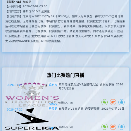
【赛事分类】
加拿冠
【开赛时间】2026-07-09 03:00
其他转播
【对阵双方】弗尔戈FC VS 圣劳伦
【比赛详情】北京时间2026年07月09日 03:00分，加拿大冠军联盟 : 弗尔戈FCVS圣劳伦高
清在线直播，无插件观看比赛。本站同步官方直播源准时直播，比赛数据实时更新。比赛结束
后可以在本站查看比赛全程录像、比赛比分、赛事结果、赛事相关新闻报道，以及加拿大冠军
联盟的最新赛事直播，比赛录像，比赛视频下载，精彩片段集锦等。同时还提供英超,印度超
杯,阿根廷杯,比女超,爱女联,瑞青甲U21,日女职,比青联,意大利A2女子,萨尔瓦多WLM,南俱联
女,菲律宾NAASCU,阿地区U23等联赛直播。
热门比赛热门直播
欧女冠
索斯诺维茨女足VS亚隆城女足_欧女冠联赛_2026
2026-07-26
年07月26日
来源:[CCTV5]
00:00
丹麦超
布隆德比VS奥胡斯_丹麦超联赛_2026年07月26日
2026-07-26
来源:[CCTV5]
00:00