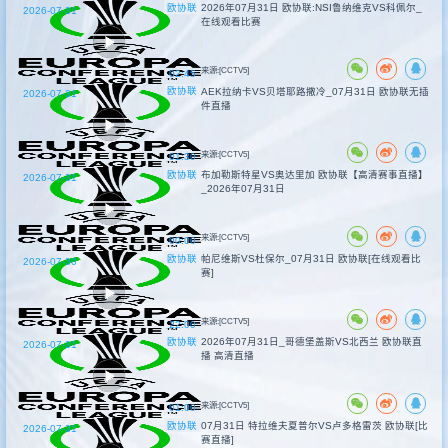
欧协联
2026年07月31日 欧协联:NSI鲁纳维克VS科佩尔_
2026-07-31
在线观看比赛
来源:[CCTV5]
02:45
欧协联
AEK拉纳卡VS贝塔耶路撒冷_07月31日 欧协联无插
2026-07-31
件直播
来源:[CCTV5]
01:30
欧协联
布加勒斯特星VS奥达里加 欧协联【高清赛事直播】
2026-07-31
_2026年07月31日
来源:[CCTV5]
00:00
欧协联
帕尼维斯VS杜保尔_07月31日 欧协联[在线观看比
2026-07-30
赛]
来源:[CCTV5]
22:00
欧协联
2026年07月31日_哥德堡盖斯VS北西兰 欧协联直
2026-07-31
播 高清直播
来源:[CCTV5]
01:00
欧协联
07月31日 特拉维夫夏普尔VS卢多格雷茨 欧协联[比
2026-07-31
赛直播]