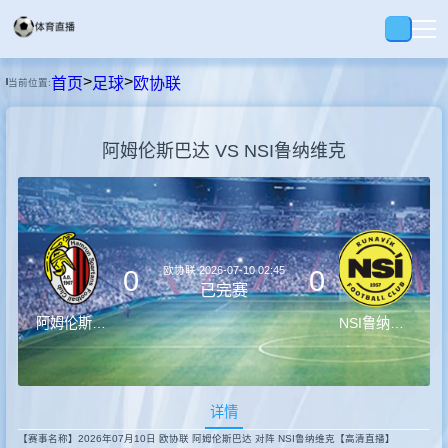
>
>
首页
足球
欧协联
当前位置:
首页
阿姆伦斯巴达 VS NSI鲁纳维克
足球
篮球
欧协联
2026-07-10 02:45
0
0
录像
已完赛
阿姆伦斯巴达
NSI鲁纳维克
集锦
详情
速报
【赛事名称】2026年07月10日 欧协联 阿姆伦斯巴达 对阵 NSI鲁纳维克【高清直播】