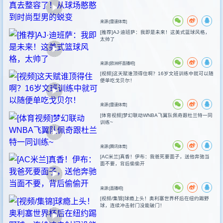
来源:[雷速体育]
[推荐]AJ·迪班萨：我即是未来！这美式篮球风格，
太帅了
来源:[欧洲杯直播吧]
[视频]这天赋谁顶得住啊？16岁文班训练中就可以随
便单吃戈贝尔！
来源:[雷速体育]
[体育视频]梦幻联动WNBA飞翼队佩奇跟杜兰特一同
训练~
来源:[腾讯体育]
[AC米兰]真香！伊布：我爸死要面子，送他奔驰当
面不要，背后偷偷开
来源:[直播吧]
[视频/集锦]球瘾上头！奥利塞世界杯后在纽约踢野
球，连续冲击射门没能破门！