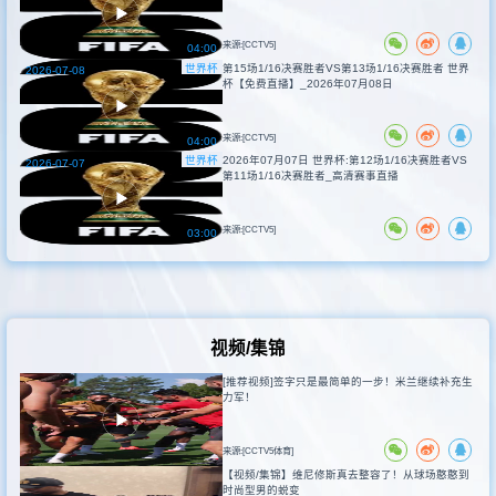
来源:[CCTV5]
04:00
世界杯
第15场1/16决赛胜者VS第13场1/16决赛胜者 世界
2026-07-08
杯【免费直播】_2026年07月08日
来源:[CCTV5]
04:00
世界杯
2026年07月07日 世界杯:第12场1/16决赛胜者VS
2026-07-07
第11场1/16决赛胜者_高清赛事直播
来源:[CCTV5]
03:00
视频/集锦
[推荐视频]签字只是最简单的一步！米兰继续补充生
力军！
来源:[CCTV5体育]
【视频/集锦】维尼修斯真去整容了！从球场憨憨到
时尚型男的蜕变