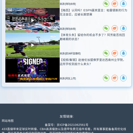
来源:[咪咕体育]
【梅西】认同吗？ESPN嘉宾直言：帕雷德斯的行为
无法容忍，应被长期禁赛
来源:[咪咕体育]
【体育头条】留给你的机会不多了？阿芳能否找回
巅峰期的状态？
来源:[欧洲杯直播吧]
【视频/集锦】赵维伦加盟佛罗里达西南州立学院，
这所学校到底什么来头？
来源:[网友上传]
友情链接:
网站地图
备案号：
京ICP备2021062561号
433直播带来足球实时转播、CBA高清播放以及德甲免费无插件观看，所有赛事配备备用优化线