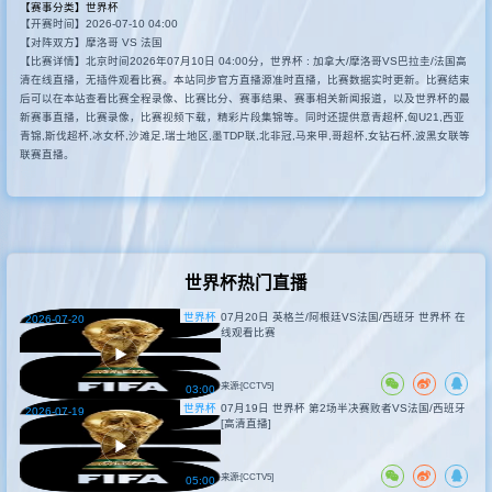
【赛事分类】
世界杯
【开赛时间】2026-07-10 04:00
其他转播
【对阵双方】摩洛哥 VS 法国
【比赛详情】北京时间2026年07月10日 04:00分，世界杯 : 加拿大/摩洛哥VS巴拉圭/法国高
清在线直播，无插件观看比赛。本站同步官方直播源准时直播，比赛数据实时更新。比赛结束
后可以在本站查看比赛全程录像、比赛比分、赛事结果、赛事相关新闻报道，以及世界杯的最
新赛事直播，比赛录像，比赛视频下载，精彩片段集锦等。同时还提供意青超杯,匈U21,西亚
青锦,斯伐超杯,冰女杯,沙滩足,瑞士地区,墨TDP联,北非冠,马来甲,哥超杯,女钻石杯,波黑女联等
联赛直播。
世界杯热门直播
世界杯
07月20日 英格兰/阿根廷VS法国/西班牙 世界杯 在
2026-07-20
线观看比赛
来源:[CCTV5]
03:00
世界杯
07月19日 世界杯 第2场半决赛败者VS法国/西班牙
2026-07-19
[高清直播]
来源:[CCTV5]
05:00