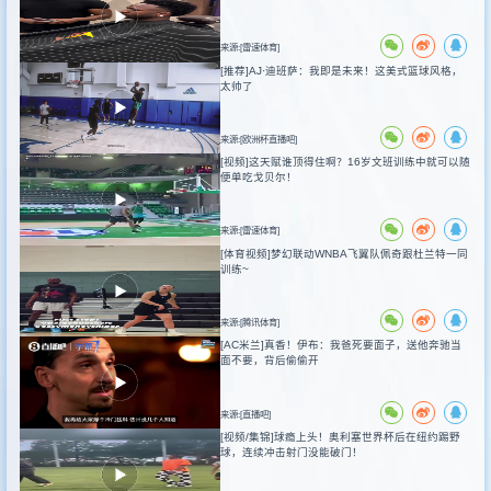
来源:[雷速体育]
[推荐]AJ·迪班萨：我即是未来！这美式篮球风格，
太帅了
来源:[欧洲杯直播吧]
[视频]这天赋谁顶得住啊？16岁文班训练中就可以随
便单吃戈贝尔！
来源:[雷速体育]
[体育视频]梦幻联动WNBA飞翼队佩奇跟杜兰特一同
训练~
来源:[腾讯体育]
[AC米兰]真香！伊布：我爸死要面子，送他奔驰当
面不要，背后偷偷开
来源:[直播吧]
[视频/集锦]球瘾上头！奥利塞世界杯后在纽约踢野
球，连续冲击射门没能破门！