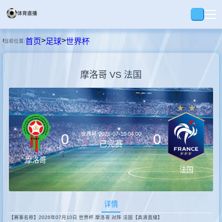
>
>
首页
足球
世界杯
当前位置:
首页
摩洛哥 VS 法国
足球
篮球
世界杯
2026-07-10 04:00
0
0
录像
已完赛
摩洛哥
法国
集锦
详情
速报
【赛事名称】2026年07月10日 世界杯 摩洛哥 对阵 法国【高清直播】