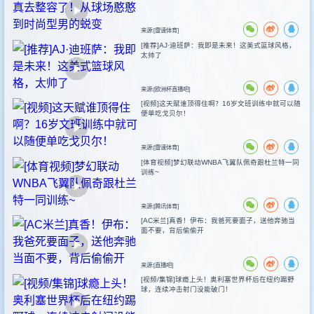
来源:[雷速体育]
[推荐]AJ·迪班萨：我即是未来！这美式篮球风格，
太帅了
来源:[欧洲杯直播吧]
[视频]这天赋谁顶得住啊？16岁文班训练中就可以随
便单吃戈贝尔！
来源:[雷速体育]
[体育视频]梦幻联动WNBA飞翼队佩奇跟杜兰特一同
训练~
来源:[腾讯体育]
[AC米兰]真香！伊布：我爸死要面子，送他奔驰当
面不要，背后偷偷开
来源:[直播吧]
[视频/集锦]球瘾上头！奥利塞世界杯后在纽约踢野
球，连续冲击射门没能破门！