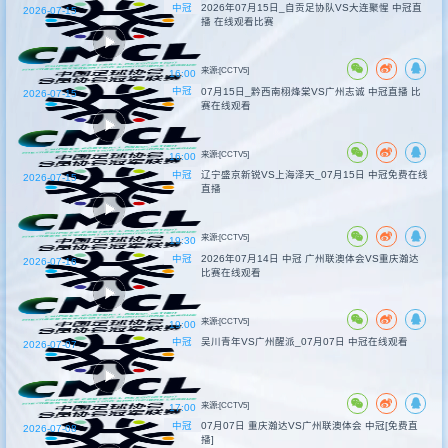
中冠
2026年07月15日_自贡足协队VS大连聚惺 中冠直
2026-07-15
播 在线观看比赛
来源:[CCTV5]
16:00
中冠
07月15日_黔西南栩烽棠VS广州志诚 中冠直播 比
2026-07-15
赛在线观看
来源:[CCTV5]
16:00
中冠
辽宁盛京新锐VS上海泽天_07月15日 中冠免费在线
2026-07-15
直播
来源:[CCTV5]
19:30
中冠
2026年07月14日 中冠 广州联澳体会VS重庆瀚达
2026-07-16
比赛在线观看
来源:[CCTV5]
19:00
中冠
吴川青年VS广州醒派_07月07日 中冠在线观看
2026-07-07
来源:[CCTV5]
17:00
中冠
07月07日 重庆瀚达VS广州联澳体会 中冠[免费直
2026-07-08
播]